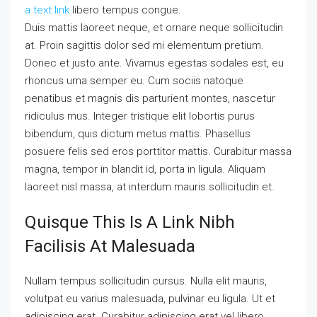
a text link
libero tempus congue.
Duis mattis laoreet neque, et ornare neque sollicitudin
at. Proin sagittis dolor sed mi elementum pretium.
Donec et justo ante. Vivamus egestas sodales est, eu
rhoncus urna semper eu. Cum sociis natoque
penatibus et magnis dis parturient montes, nascetur
ridiculus mus. Integer tristique elit lobortis purus
bibendum, quis dictum metus mattis. Phasellus
posuere felis sed eros porttitor mattis. Curabitur massa
magna, tempor in blandit id, porta in ligula. Aliquam
laoreet nisl massa, at interdum mauris sollicitudin et.
Quisque This Is A Link Nibh
Facilisis At Malesuada
Nullam tempus sollicitudin cursus. Nulla elit mauris,
volutpat eu varius malesuada, pulvinar eu ligula. Ut et
adipiscing erat. Curabitur adipiscing erat vel libero